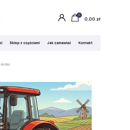
0
0,00 zł
ki
Sklep z częściami
Jak zamawiać
Kontakt
o kroku