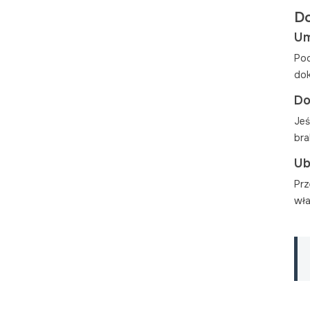
Do
Um
Pod
dok
Do
Jeś
bra
Ub
Prz
wła