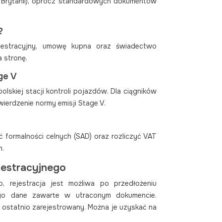
ej Brytanii), oprócz standardowych dokumentów
?
ejestracyjny, umowę kupna oraz świadectwo
a stronę.
ge V
lskiej stacji kontroli pojazdów. Dla ciągników
rdzenie normy emisji Stage V.
 formalności celnych (SAD) oraz rozliczyć VAT
m.
jestracyjnego
, rejestracja jest możliwa po przedłożeniu
ego dane zawarte w utraconym dokumencie.
 ostatnio zarejestrowany. Można je uzyskać na