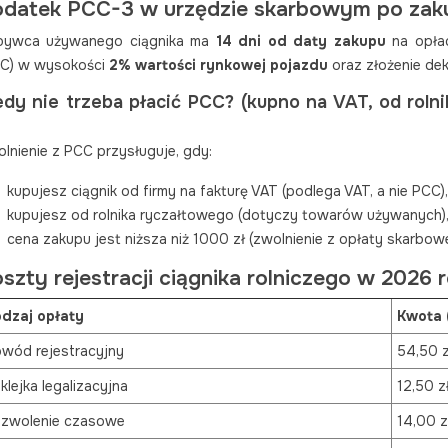
datek PCC-3 w urzędzie skarbowym po zaku
bywca używanego ciągnika ma
14 dni od daty zakupu
na opłac
C) w wysokości
2% wartości rynkowej pojazdu
oraz złożenie dek
edy nie trzeba płacić PCC? (kupno na VAT, od roln
lnienie z PCC przysługuje, gdy:
kupujesz ciągnik od firmy na fakturę VAT (podlega VAT, a nie PCC),
kupujesz od rolnika ryczałtowego (dotyczy towarów używanych)
cena zakupu jest niższa niż 1000 zł (zwolnienie z opłaty skarbowej
szty rejestracji ciągnika rolniczego w 2026 r
dzaj opłaty
Kwota 
wód rejestracyjny
54,50 z
klejka legalizacyjna
12,50 z
zwolenie czasowe
14,00 z