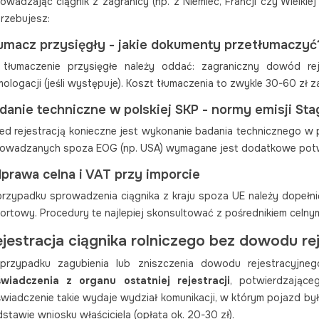
owadzając ciągnik z zagranicy (np. z Niemiec, Francji czy Wielki
rzebujesz:
umacz przysięgły - jakie dokumenty przetłumaczyć
 tłumaczenie przysięgłe należy oddać: zagraniczny dowód r
ologacji (jeśli występuje). Koszt tłumaczenia to zwykle 30-60 zł z
danie techniczne w polskiej SKP - normy emisji Sta
ed rejestracją konieczne jest wykonanie badania technicznego w po
owadzanych spoza EOG (np. USA) wymagane jest dodatkowe potwie
prawa celna i VAT przy imporcie
rzypadku sprowadzenia ciągnika z kraju spoza UE należy dopełnić
ortowy. Procedury te najlepiej skonsultować z pośrednikiem celny
jestracja ciągnika rolniczego bez dowodu re
rzypadku zagubienia lub zniszczenia dowodu rejestracyjnego
świadczenia z organu ostatniej rejestracji
, potwierdzając
wiadczenie takie wydaje wydział komunikacji, w którym pojazd był
stawie wniosku właściciela (opłata ok. 20-30 zł).