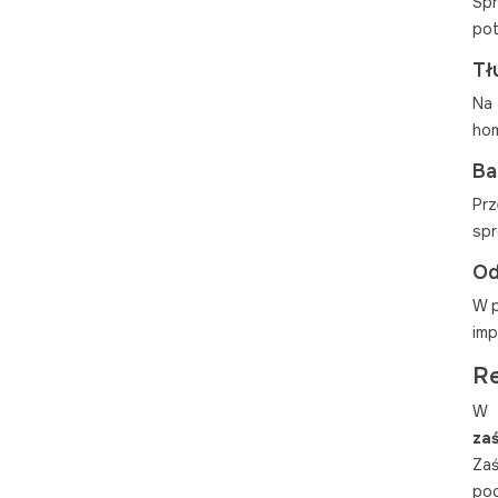
Spr
pot
Tł
Na
hom
Ba
Prz
spr
Od
W p
imp
Re
W p
za
Zaś
pod