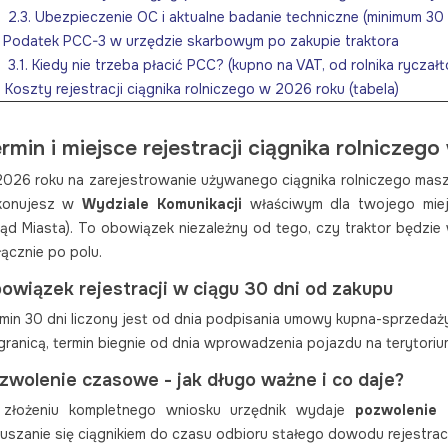
2.3. Ubezpieczenie OC i aktualne badanie techniczne (minimum 30
. Podatek PCC-3 w urzędzie skarbowym po zakupie traktora
3.1. Kiedy nie trzeba płacić PCC? (kupno na VAT, od rolnika rycza
. Koszty rejestracji ciągnika rolniczego w 2026 roku (tabela)
. Kara za brak rejestracji ciągnika w terminie
. Rejestracja ciągnika rolniczego z zagranicy
rmin i miejsce rejestracji ciągnika rolniczeg
6.1. Tłumacz przysięgły - jakie dokumenty przetłumaczyć?
026 roku na zarejestrowanie używanego ciągnika rolniczego mas
6.2. Badanie techniczne w polskiej SKP - normy emisji Stage V
konujesz w
Wydziale Komunikacji
właściwym dla twojego miej
6.3. Odprawa celna i VAT przy imporcie
ąd Miasta). To obowiązek niezależny od tego, czy traktor będzie 
. Rejestracja ciągnika rolniczego bez dowodu rejestracyjnego
ącznie po polu.
. Rejestracja ciągnika rolniczego na zabytek (żółte tablice)
. Wniosek o rejestrację ciągnika rolniczego - wzór i jak go wypełnić
owiązek rejestracji w ciągu 30 dni od zakupu
9.1. Jakie dane wpisać? (VIN, rok produkcji, dane właściciela, załąc
min 30 dni liczony jest od dnia podpisania umowy kupna-sprzedaży.
0. Tablice rejestracyjne dla ciągnika rolniczego
granicą, termin biegnie od dnia wprowadzenia pojazdu na terytorium
10.1. Standardowe tablice (białe) vs. żółte tablice dla ciągników
10.2. Tablice zabytkowe - kiedy przysługują?
zwolenie czasowe - jak długo ważne i co daje?
1. Najczęstsze pytania o rejestrację ciągnika (FAQ)
 złożeniu kompletnego wniosku urzędnik wydaje
pozwolenie
uszanie się ciągnikiem do czasu odbioru stałego dowodu rejestrac