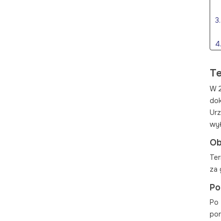
3
4
5
6
Te
W 2
do
Urz
7
wył
8
9
Ob
Ter
1
za 
Po
1
Po
por