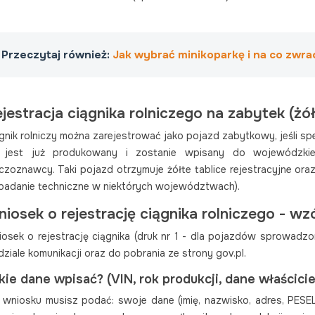
Przeczytaj również:
Jak wybrać minikoparkę i na co zwr
jestracja ciągnika rolniczego na zabytek (żół
gnik rolniczy można zarejestrować jako pojazd zabytkowy, jeśli speł
e jest już produkowany i zostanie wpisany do wojewódzkie
czoznawcy. Taki pojazd otrzymuje żółte tablice rejestracyjne oraz
badanie techniczne w niektórych województwach).
iosek o rejestrację ciągnika rolniczego - wzó
osek o rejestrację ciągnika (druk nr 1 - dla pojazdów sprowad
ziale komunikacji oraz do pobrania ze strony gov.pl.
kie dane wpisać? (VIN, rok produkcji, dane właściciel
wniosku musisz podać: swoje dane (imię, nazwisko, adres, PESEL 