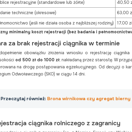
blice rejestracyjne (standardowe lub żółte)
40,50 z
danie techniczne (okresowe)
63,00 z
łnomocnictwo (jeśli nie działa osoba z najbliższej rodziny)
17,00 z
zny minimalny koszt rejestracji (bez badania i pełnomocnictwa)
ra za brak rejestracji ciągnika w terminie
dopełnienie obowiązku złożenia wniosku o rejestrację ciągnika
sokości
od 500 zł do 1000 zł
, nakładaną przez starostę. W przy
erowana na drogę postępowania egzekucyjnego. Od decyzji o k
egium Odwoławczego (SKO) w ciągu 14 dni.
Przeczytaj również:
Brona wirnikowa czy agregat bierny
jestracja ciągnika rolniczego z zagranicy