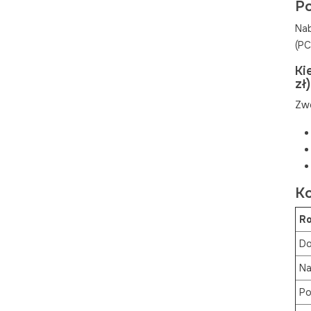
Po
Na
(PC
Ki
zł)
Zwo
Ko
Ro
Do
Na
Po