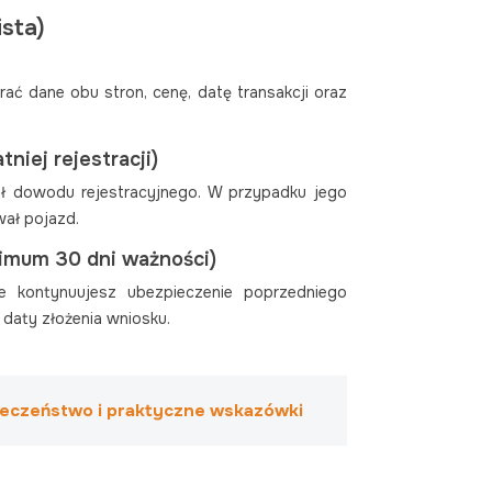
ista)
ć dane obu stron, cenę, datę transakcji oraz
niej rejestracji)
ał dowodu rejestracyjnego. W przypadku jego
wał pojazd.
nimum 30 dni ważności)
e kontynuujesz ubezpieczenie poprzedniego
 daty złożenia wniosku.
pieczeństwo i praktyczne wskazówki