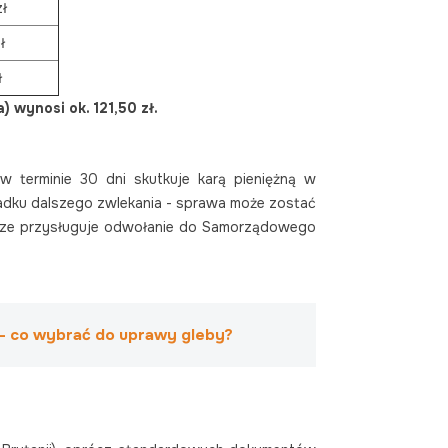
ł
ł
ł
 wynosi ok. 121,50 zł.
 w terminie 30 dni skutkuje karą pieniężną w
padku dalszego zwlekania - sprawa może zostać
arze przysługuje odwołanie do Samorządowego
 - co wybrać do uprawy gleby?