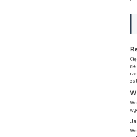
Re
Cią
ni
rze
za 
Wn
Wni
wyd
Ja
We 