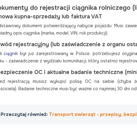
kumenty do rejestracji ciągnika rolniczego (l
owa kupna-sprzedaży lub faktura VAT
stawowy dokument potwierdzający nabycie pojazdu. Musi zawiera
ładny opis ciągnika (marka, model, VIN, rok produkcji).
wód rejestracyjny (lub zaświadczenie z organu ostat
li
ciągnik
był już zarejestrowany w Polsce, potrzebujesz orygin
ku - zaświadczenie z wydziału komunikacji, który ostatnio rejestro
ezpieczenie OC i aktualne badanie techniczne (mi
ed rejestracją musisz wykupić polisę OC na siebie (chyba ż
ściciela). Badanie techniczne musi być ważne co najmniej 30 dni od
Przeczytaj również:
Transport zwierząt - przepisy, bez